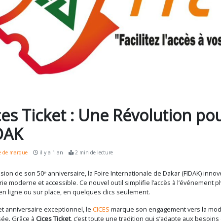
ces Ticket : Une Révolution pou
DAK
 de marque
il y a 1 an
2 min de lecture
asion de son 50ᵉ anniversaire, la Foire Internationale de Dakar (FIDAK) inn
erie moderne et accessible. Ce nouvel outil simplifie l’accès à l’événement 
 en ligne ou sur place, en quelques clics seulement.
et anniversaire exceptionnel, le
CICES
marque son engagement vers la modern
sée. Grâce à
Cices Ticket
, c’est toute une tradition qui s’adapte aux besoins