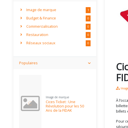
Image de marque
1
Budget & Finance
0
Commercialisation
0
Restauration
0
Réseaux sociaux
0
Populaires
Ci
FI
Image
Image de marque
À l’occ
Cices Ticket : Une
billett
Révolution pour les 50
Ans de la FIDAK
billets
Pour c
sécuri