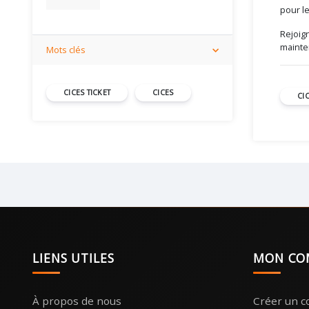
pour le
Rejoig
mainte
Mots clés
CICES TICKET
CICES
CI
LIENS UTILES
MON CO
À propos de nous
Créer un 